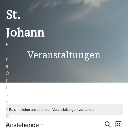
St.
Johann
E
Veranstaltungen
i
n
e
O
r
t
s
g
e
Es sind keine anstehenden Veranstaltungen vorhanden.
m
Anstehende
e
V
V
S
L