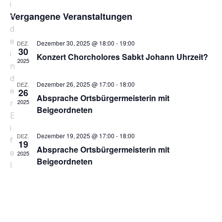
u
i
D
i
e
c
e
Vergangene Veranstaltungen
a
s
n
h
t
t
r
d
e
u
e
r
e
m
a
Dezember 30, 2025 @ 18:00
-
19:00
DEZ.
30
w
i
Konzert Chorcholores Sabkt Johann Uhrzeit?
a
ä
n
2025
n
h
s
l
d
n
Dezember 26, 2025 @ 17:00
-
18:00
DEZ.
e
e
26
t
n
Absprache Ortsbürgermeisterin mit
s
2025
r
.
Beigeordneten
a
E
t
l
i
Dezember 19, 2025 @ 17:00
-
18:00
DEZ.
f
a
19
t
Absprache Ortsbürgermeisterin mit
e
2025
Beigeordneten
u
l
l
n
t
g
u
A